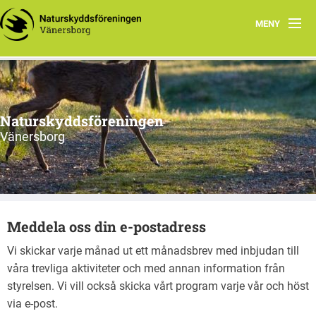
MENY
Aktuellt
Handla miljövänligt
Naturskyddsföreningen
Våra torp
Vänersborg
Vår natur
Om oss
Meddela oss din e-postadress
Anmäl din e-post
Vi skickar varje månad ut ett månadsbrev med inbjudan till
våra trevliga aktiviteter och med annan information från
styrelsen. Vi vill också skicka vårt program varje vår och höst
via e-post.