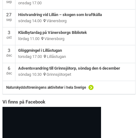
sep
onsdag 17.00
27
Höstvandring vid Lillån – skogen som kraftkälla
sep
söndag 14.00
Vänersborg
3
Klädbytardag på Vänersborgs Bibliotek
okt
lördag 11.00
Vänersborg
3
Glöggmingel i Lillåstugan
dec
torsdag 17.00
Lillåstugan
6
Adventsvandring till Grinnsjötorp, söndag den 6 december
dec
söndag 10.30
Grinnsjötorpet
Naturskyddsföreningens aktiviteter i hela Sverige
Vi finns på Facebook