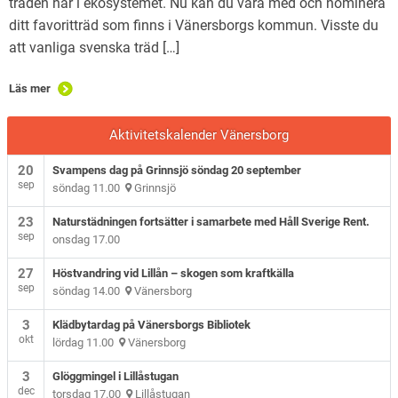
träden har i ekosystemet. Nu kan du vara med och nominera
ditt favoritträd som finns i Vänersborgs kommun. Visste du
att vanliga svenska träd […]
Läs mer
Aktivitetskalender Vänersborg
20
Svampens dag på Grinnsjö söndag 20 september
sep
söndag 11.00
Grinnsjö
23
Naturstädningen fortsätter i samarbete med Håll Sverige Rent.
sep
onsdag 17.00
27
Höstvandring vid Lillån – skogen som kraftkälla
sep
söndag 14.00
Vänersborg
3
Klädbytardag på Vänersborgs Bibliotek
okt
lördag 11.00
Vänersborg
3
Glöggmingel i Lillåstugan
dec
torsdag 17.00
Lillåstugan