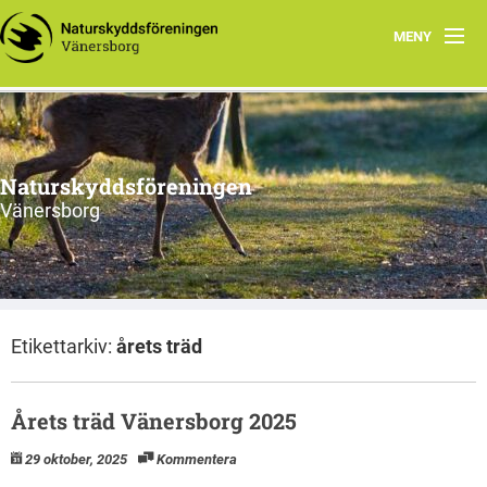
MENY
Aktuellt
Handla miljövänligt
Naturskyddsföreningen
Våra torp
Vänersborg
Vår natur
Om oss
Etikettarkiv:
årets träd
Anmäl din e-post
Årets träd Vänersborg 2025
29 oktober, 2025
Kommentera