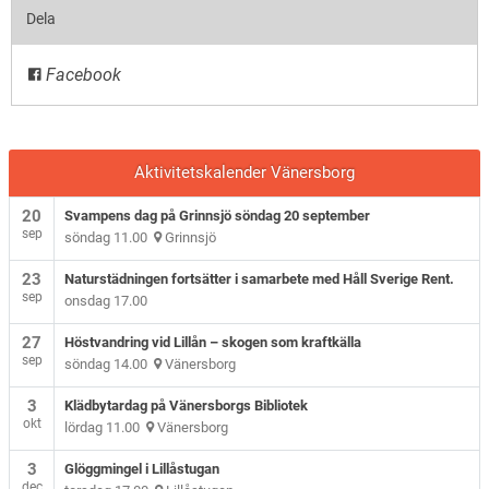
Dela
Facebook
Aktivitetskalender Vänersborg
20
Svampens dag på Grinnsjö söndag 20 september
sep
söndag 11.00
Grinnsjö
23
Naturstädningen fortsätter i samarbete med Håll Sverige Rent.
sep
onsdag 17.00
27
Höstvandring vid Lillån – skogen som kraftkälla
sep
söndag 14.00
Vänersborg
3
Klädbytardag på Vänersborgs Bibliotek
okt
lördag 11.00
Vänersborg
3
Glöggmingel i Lillåstugan
dec