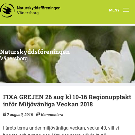
MENY
Aktuellt
Handla miljövänligt
Naturskyddsföreningen
Våra torp
Vänersborg
Vår natur
Om oss
FIXA GREJEN 26 aug kl 10-16 Regionupptakt
Anmäl din e-post
inför Miljövänliga Veckan 2018
7 augusti, 2018
Kommentera
I årets tema under miljövänliga veckan, vecka 40, vill vi