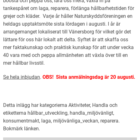
boosta och peppa oss, lära oss mera, växla in på
tankespåret om laga, reparera, förlänga hållbarhetstiden för
grejer och kläder. Varje år håller Naturskyddsföreningen en
heldags upptaktsmöte sista lördagen i augusti. I år är
arrangemanget lokaliserat till Vänersborg för vilket gör det
lättare för oss här lokalt att delta. Syftet är att skaffa oss
mer faktakunskap och praktisk kunskap för att under vecka
40 vara med och peppa allmänheten att växla över till en
mer hållbar livsstil.
Se hela inbjudan
.
OBS! Sista anmälningsdag är 20 augusti.
Detta inlägg har kategorierna
Aktiviteter
,
Handla
och
etiketterna
hållbar_utveckling
,
handla_miljövänligt
,
konsumentmakt
,
laga
,
miljövänliga_veckan
,
reparera
.
Bokmärk
länken
.