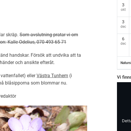
3
okt
3
dec
ar skräp.
Som avslutning pratar vi om
6
rson: Kalle Odelius, 070-493 65 71
dec
änd handskar. Försök att undvika att ta
 händer och ansikte efteråt.
Naturs
 vattenfallet) eller
Västra Tunhem
(i
Vi fin
 på blåsipporna som blommar nu.
redaktör
Dett