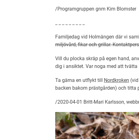
/Programgruppen gnm Kim Blomster
_ _ _ _ _ _ _ _ _
Familjedag vid Holmängen där vi saml
miljövård, fikar och grillar. Kontaktpe
Vill du plocka skräp på egen hand, anv
dig i ansiktet. Var noga med att tvätta
Ta gärna en utflykt till
Nordkroken
(vid
backen bakom prästgården) och titta
/2020-04-01 Britt-Mari Karlsson, webb