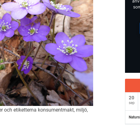
anv
som
20
sep
er
och etiketterna
konsumentmakt
,
miljö
,
Naturs