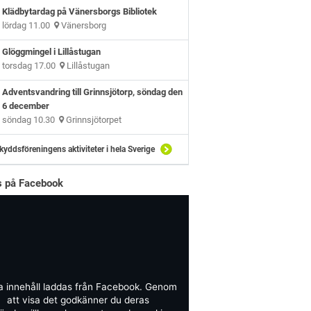
Klädbytardag på Vänersborgs Bibliotek
lördag 11.00
Vänersborg
Glöggmingel i Lillåstugan
torsdag 17.00
Lillåstugan
Adventsvandring till Grinnsjötorp, söndag den
6 december
söndag 10.30
Grinnsjötorpet
kyddsföreningens aktiviteter i hela Sverige
ns på Facebook
a innehåll laddas från Facebook. Genom
att visa det godkänner du deras