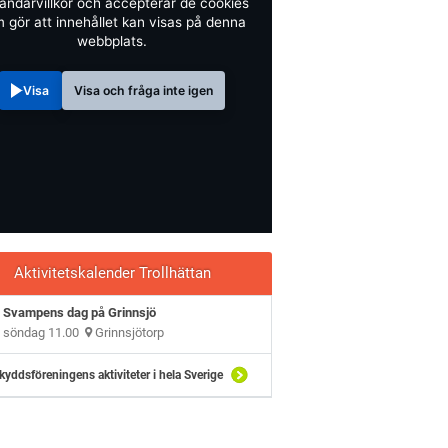
ändarvillkor och accepterar de cookies
 gör att innehållet kan visas på denna
webbplats.
Visa
Visa och fråga inte igen
Aktivitetskalender Trollhättan
Svampens dag på Grinnsjö
söndag 11.00
Grinnsjötorp
kyddsföreningens aktiviteter i hela Sverige