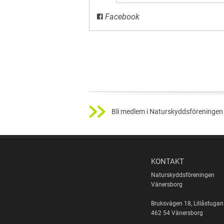
Facebook
Bli medlem i Naturskyddsföreningen 
KONTAKT
Naturskyddsföreningen
Vänersborg
Bruksvägen 18, Lillåstugan
462 54 Vänersborg