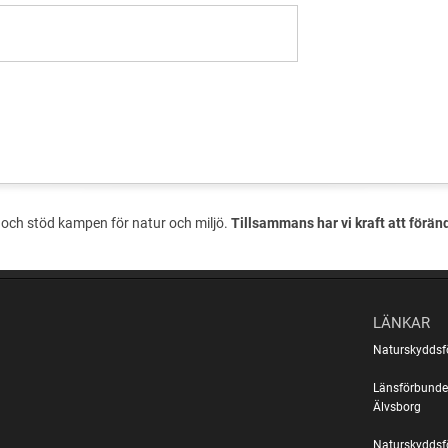
och stöd kampen för natur och miljö.
Tillsammans har vi kraft att förän
LÄNKAR
Naturskyddsf
Länsförbunde
Älvsborg
Naturskyddsf