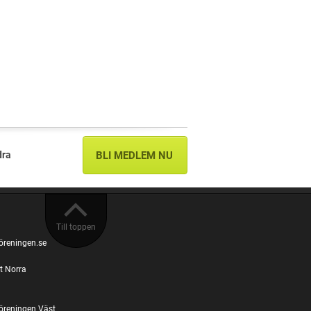
dra
BLI MEDLEM NU
Till toppen
öreningen.se
t Norra
öreningen Väst