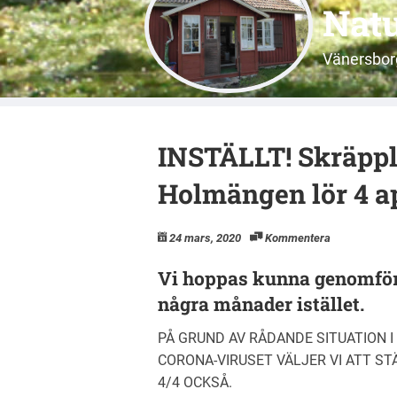
Nat
Vänersbor
INSTÄLLT! Skräppl
Holmängen lör 4 ap
24 mars, 2020
Kommentera
Vi hoppas kunna genomfö
några månader istället.
PÅ GRUND AV RÅDANDE SITUATION 
CORONA-VIRUSET VÄLJER VI ATT S
4/4 OCKSÅ.