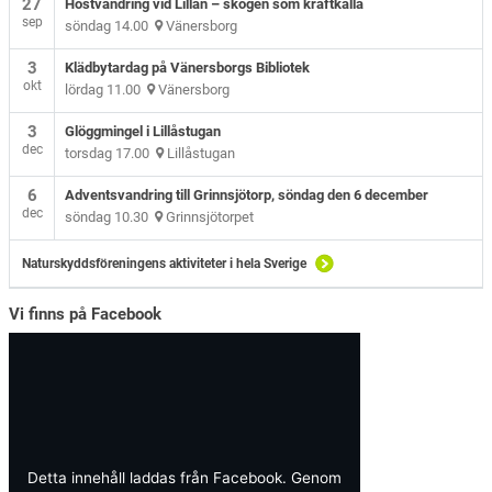
27
Höstvandring vid Lillån – skogen som kraftkälla
sep
söndag 14.00
Vänersborg
3
Klädbytardag på Vänersborgs Bibliotek
okt
lördag 11.00
Vänersborg
3
Glöggmingel i Lillåstugan
dec
torsdag 17.00
Lillåstugan
6
Adventsvandring till Grinnsjötorp, söndag den 6 december
dec
söndag 10.30
Grinnsjötorpet
Naturskyddsföreningens aktiviteter i hela Sverige
Vi finns på Facebook
Detta innehåll laddas från Facebook. Genom