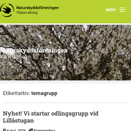
MENY
Aktuellt
Handla miljövänligt
Naturskyddsföreningen
Våra torp
Vänersborg
Vår natur
Om oss
Etikettarkiv:
temagrupp
Anmäl din e-post
Nyhet! Vi startar odlingsgrupp vid
Lillåstugan
6 maj, 2026
Kommentera