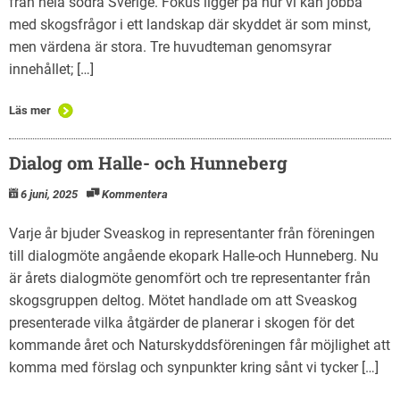
från hela södra Sverige. Fokus ligger på hur vi kan jobba
med skogsfrågor i ett landskap där skyddet är som minst,
men värdena är stora. Tre huvudteman genomsyrar
innehållet; […]
Läs mer
Dialog om Halle- och Hunneberg
6 juni, 2025
Kommentera
Varje år bjuder Sveaskog in representanter från föreningen
till dialogmöte angående ekopark Halle-och Hunneberg. Nu
är årets dialogmöte genomfört och tre representanter från
skogsgruppen deltog. Mötet handlade om att Sveaskog
presenterade vilka åtgärder de planerar i skogen för det
kommande året och Naturskyddsföreningen får möjlighet att
komma med förslag och synpunkter kring sånt vi tycker […]