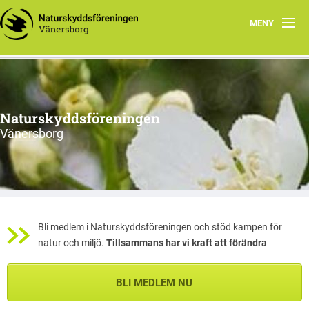
MENY
Aktuellt
Handla miljövänligt
Naturskyddsföreningen
Våra torp
Vänersborg
Vår natur
Om oss
Anmäl din e-post
Bli medlem i Naturskyddsföreningen och stöd kampen för
natur och miljö.
Tillsammans har vi kraft att förändra
BLI MEDLEM NU