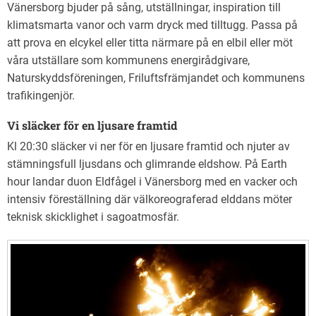
Vänersborg bjuder på sång, utställningar, inspiration till
klimatsmarta vanor och varm dryck med tilltugg. Passa på
att prova en elcykel eller titta närmare på en elbil eller möt
våra utställare som kommunens energirådgivare,
Naturskyddsföreningen, Friluftsfrämjandet och kommunens
trafikingenjör.
Vi släcker för en ljusare framtid
Kl 20:30 släcker vi ner för en ljusare framtid och njuter av
stämningsfull ljusdans och glimrande eldshow. På Earth
hour landar duon Eldfågel i Vänersborg med en vacker och
intensiv föreställning där välkoreograferad elddans möter
teknisk skicklighet i sagoatmosfär.