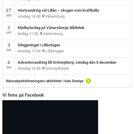
27
Höstvandring vid Lillån – skogen som kraftkälla
sep
söndag 14.00
Vänersborg
3
Klädbytardag på Vänersborgs Bibliotek
okt
lördag 11.00
Vänersborg
3
Glöggmingel i Lillåstugan
dec
torsdag 17.00
Lillåstugan
6
Adventsvandring till Grinnsjötorp, söndag den 6 december
dec
söndag 10.30
Grinnsjötorpet
Naturskyddsföreningens aktiviteter i hela Sverige
Vi finns på Facebook