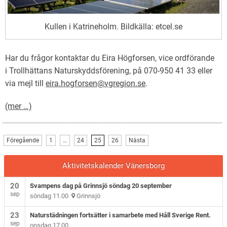
Kullen i Katrineholm. Bildkälla: etcel.se
Har du frågor kontaktar du Eira Högforsen, vice ordförande
i Trollhättans Naturskyddsförening, på 070-950 41 33 eller
via mejl till
eira.hogforsen@vgregion.se
.
(mer …)
Föregående
1
…
24
25
26
Nästa
Aktivitetskalender Vänersborg
20
Svampens dag på Grinnsjö söndag 20 september
sep
söndag 11.00
Grinnsjö
23
Naturstädningen fortsätter i samarbete med Håll Sverige Rent.
sep
onsdag 17.00